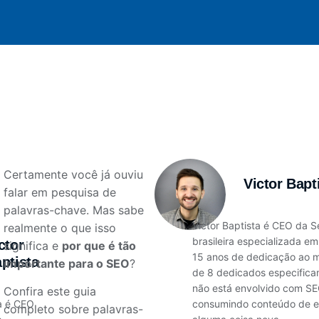
Certamente você já ouviu
Victor Bapt
falar em pesquisa de
palavras-chave. Mas sabe
Victor Baptista é CEO da S
realmente o que isso
brasileira especializada e
ctor
significa e
por que é tão
15 anos de dedicação ao m
ptista
importante para o SEO
?
de 8 dedicados especific
não está envolvido com SEO
Confira este guia
ta é CEO
consumindo conteúdo de e
completo sobre palavras-