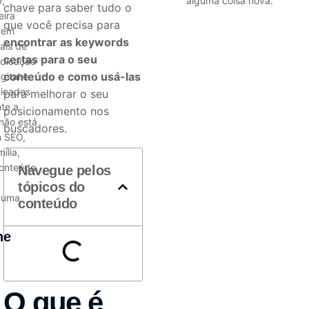
,
alguma coisa nova.
chave para saber tudo o
eira
que você precisa para
 em
encontrar as keywords
ais de
certas para o seu
edicação
conteúdo e como usá-las
gital e
dicados
para melhorar o seu
te a
posicionamento
nos
não está
buscadores.
m SEO,
ília,
onteúdo
Navegue pelos
tópicos do
guma
conteúdo
he
O que é