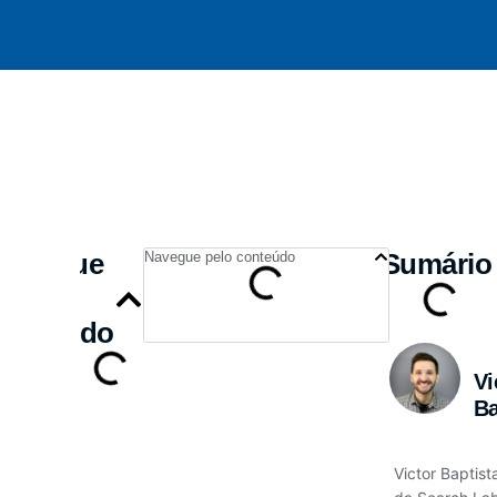
Navegue
Sumário
Navegue pelo conteúdo
pelo
conteúdo
Vi
Ba
Victor Baptis