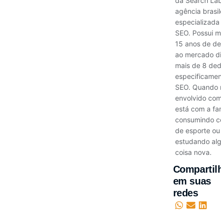
da Search Lab
agência brasil
especializada
SEO. Possui m
15 anos de d
ao mercado di
mais de 8 de
especificamen
SEO. Quando 
envolvido co
está com a fam
consumindo c
de esporte ou
estudando al
coisa nova.
Compartil
em suas
redes