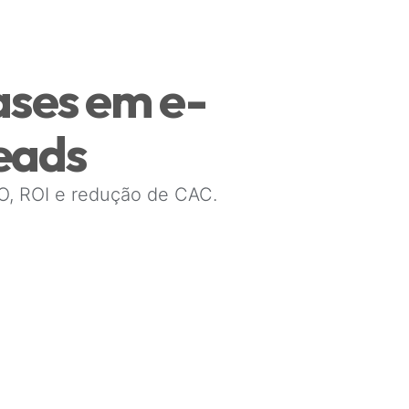
ases em e-
eads
O, ROI e redução de CAC.