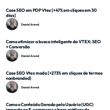
Case SEO em PDP Vtex [+47% em cliques em 30
dias]
Daniel Arend
Como otimizar a busca inteligente da VTEX: SEO
+ Conversão
Daniel Arend
Case SEO Vtex moda [+273% em cliques de termos
nonbranded]
Daniel Arend
Como o Conteúdo Gerado pelo Usuário (UGC)
impacta no E-commerce e boas práticas de