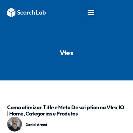
Fale conosco
Vtex
Como otimizar Title e Meta Description na Vtex IO
| Home, Categorias e Produtos
Daniel Arend