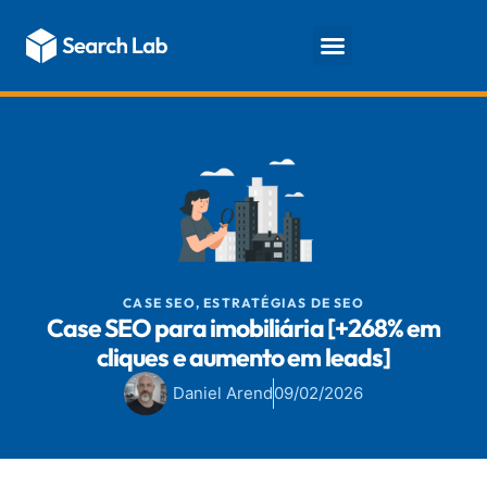
Fale conosco
CASE SEO
,
ESTRATÉGIAS DE SEO
Case SEO para imobiliária [+268% em
cliques e aumento em leads]
Daniel Arend
09/02/2026