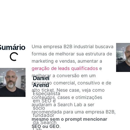
Sumário
Uma empresa B2B industrial buscava
formas de melhorar sua estrutura de
marketing e vendas, aumentar a
geração de leads qualificados
e
melhorar a conversão em um
Daniel
processo comercial, consultivo e de
Arend
alto ticket. Nese case, veja como
Especialista
conteúdos, cases e otimizações
em SEO e
ajudaram a Search Lab a ser
sócio
recomendada para uma empresa B2B,
fundador
mesmo sem o prompt mencionar
da Search
SEO ou GEO
.
Lab