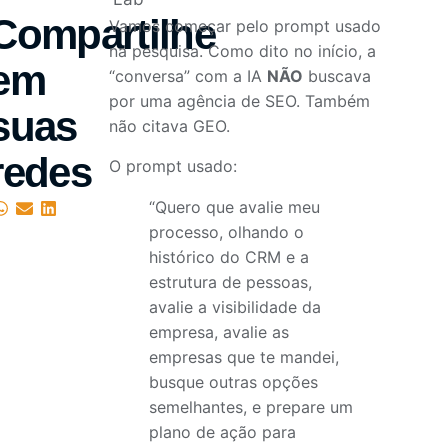
Compartilhe
Vamos começar pelo prompt usado
na pesquisa. Como dito no início, a
em
“conversa” com a IA
NÃO
buscava
por uma agência de SEO. Também
suas
não citava GEO.
redes
O prompt usado:
“Quero que avalie meu
processo, olhando o
histórico do CRM e a
estrutura de pessoas,
avalie a visibilidade da
empresa, avalie as
empresas que te mandei,
busque outras opções
semelhantes, e prepare um
plano de ação para