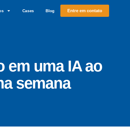
Entre em contato
os
Cases
Blog
 em uma IA ao
ma semana